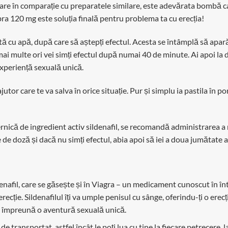
re în comparație cu preparatele similare, este adevărata bombă car
obra 120 mg este soluția finală pentru problema ta cu erecția!
 cu apă, după care să aștepți efectul. Acesta se întâmplă să apară
ai multe ori vei simți efectul după numai 40 de minute. Ai apoi la di
experiență sexuală unică.
tor care te va salva în orice situație. Pur și simplu ia pastila în po
rnică de ingredient activ sildenafil, se recomandă administrarea
 de doză și dacă nu simți efectul, abia apoi să iei a doua jumătate a
denafil, care se găsește și în Viagra – un medicament cunoscut în 
recție. Sildenafilul îți va umple penisul cu sânge, oferindu-ți o erecț
răi împreună o aventură sexuală unică.
transportat, astfel încât le poți lua cu tine la fiecare petrecere, la