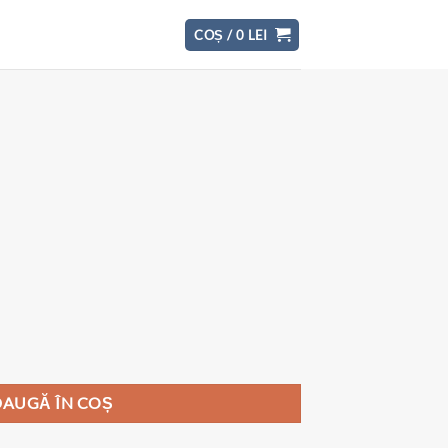
COȘ /
0
LEI
AUGĂ ÎN COȘ