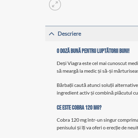
Descriere
O doză bună pentru luptătorii buni!
Deși Viagra este cel mai cunoscut medic
să meargă la medic și să-și mărturisea
Bărbații caută atunci soluții alternativ
ingredient activ și combină plăcutul cu 
Ce este Cobra 120 mg?
Cobra 120 mg într-un singur comprimat c
penisului și îți va oferi o erecție de neui