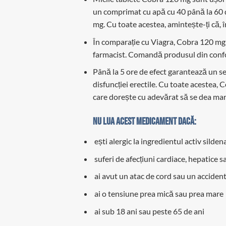
un comprimat cu apă cu 40 până la 60 de
mg. Cu toate acestea, amintește-ți că, î
În comparație cu Viagra, Cobra 120 mg nu
farmacist. Comandă produsul din confortu
Până la 5 ore de efect garantează un sex
disfuncției erectile. Cu toate acestea, 
care dorește cu adevărat să se dea mare
Nu lua acest medicament dacă:
ești alergic la ingredientul activ silden
suferi de afecțiuni cardiace, hepatice s
ai avut un atac de cord sau un accident
ai o tensiune prea mică sau prea mare
ai sub 18 ani sau peste 65 de ani