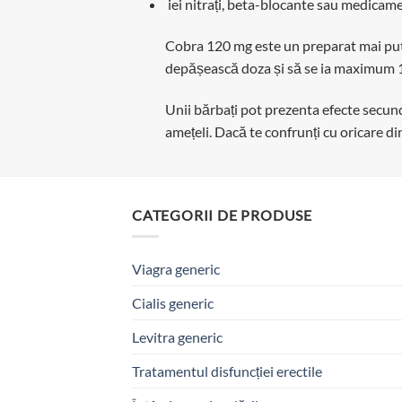
iei nitrați, beta-blocante sau medicame
Cobra 120 mg este un preparat mai puter
depășească doza și să se ia maximum 1
Unii bărbați pot prezenta efecte secunda
amețeli. Dacă te confrunți cu oricare d
CATEGORII DE PRODUSE
Viagra generic
Cialis generic
Levitra generic
Tratamentul disfuncției erectile