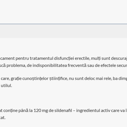
ament pentru tratamentul disfuncției erectile, mulți sunt descuraja
scă problema, de indisponibilitatea frecventă sau de efectele secu
e care, grație cunoștințelor științifice, nu sunt deloc mai rele, ba 
utilul.
onține până la 120 mg de sildenafil – ingredientul activ care va îm
tat.