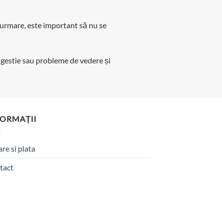
 urmare, este important să nu se
digestie sau probleme de vedere și
FORMAŢII
are si plata
tact