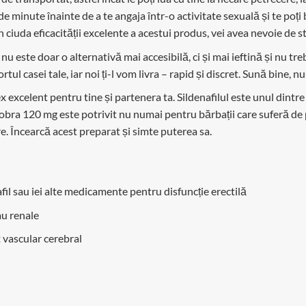
 minute înainte de a te angaja într-o activitate sexuală și te poț
n ciuda eficacității excelente a acestui produs, vei avea nevoie de s
 este doar o alternativă mai accesibilă, ci și mai ieftină și nu tre
l casei tale, iar noi ți-l vom livra – rapid și discret. Sună bine, nu
 excelent pentru tine și partenera ta. Sildenafilul este unul dintre 
Cobra 120 mg este potrivit nu numai pentru bărbații care suferă de 
. Încearcă acest preparat și simte puterea sa.
afil sau iei alte medicamente pentru disfuncție erectilă
au renale
 vascular cerebral