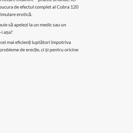
i bucura de efectul complet al Cobra 120
timulare erotică.
buie să apelezi la un medic sau un
-i așa?
cei mai eficienți luptători împotriva
probleme de erecție, ci și pentru oricine