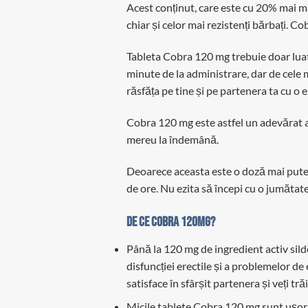
Acest conținut, care este cu 20% mai ma
chiar și celor mai rezistenți bărbați. C
Tableta Cobra 120 mg trebuie doar luată
minute de la administrare, dar de cele m
răsfăța pe tine și pe partenera ta cu o 
Cobra 120 mg este astfel un adevărat aju
mereu la îndemână.
Deoarece aceasta este o doză mai pute
de ore. Nu ezita să începi cu o jumătate
De ce Cobra 120mg?
Până la 120 mg de ingredient activ sil
disfuncției erectile și a problemelor de e
satisface în sfârșit partenera și veți t
Micile tablete Cobra 120 mg sunt ușor de 