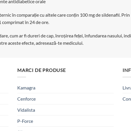
nte antidiabetice orale
nic în comparație cu altele care conțin 100 mg de sildenafil. Prin
 comprimat în 24 de ore.
re, cum ar fi dureri de cap, înroșirea feței, înfundarea nasului, in
intre aceste efecte, adresează-te medicului.
MARCI DE PRODUSE
IN
Kamagra
Livr
Cenforce
Con
Vidalista
P-Force