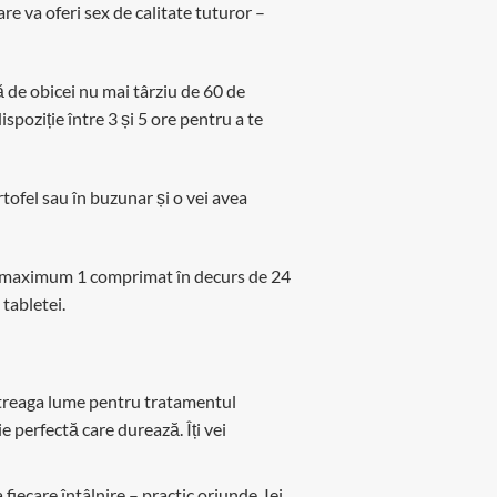
e va oferi sex de calitate tuturor –
 de obicei nu mai târziu de 60 de
spoziție între 3 și 5 ore pentru a te
rtofel sau în buzunar și o vei avea
 a maximum 1 comprimat în decurs de 24
 tabletei.
întreaga lume pentru tratamentul
ie perfectă care durează. Îți vei
 fiecare întâlnire – practic oriunde. Iei