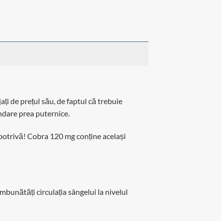
ți de prețul său, de faptul că trebuie
ndare prea puternice.
dimpotrivă! Cobra 120 mg conține același
bunătăți circulația sângelui la nivelul