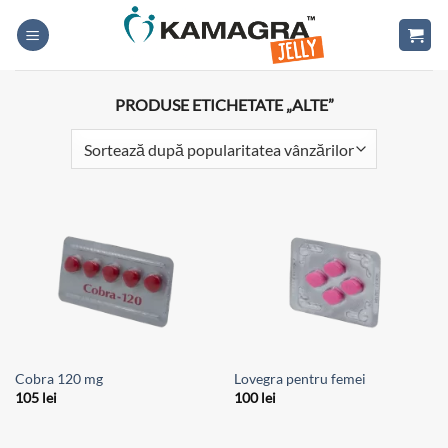
Skip
to
content
PRODUSE ETICHETATE „ALTE”
Cobra 120 mg
Lovegra pentru femei
105
lei
100
lei